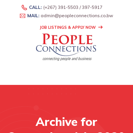
CALL:
(+267) 391-5503 / 397-5917
MAIL:
admin@peopleconnections.co.bw
JOB LISTINGS & APPLY NOW
Archive for